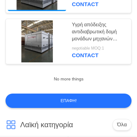
ΈΛΕΓΧΟΣ
αποταμίευσης
CONTACT
εξατμιστικός
συμπυκνώνοντας
ΜΑΣ
Υγρή απόδειξης
12
ΕΛΆΤΕ
αντιδιαβρωτική δομή
Βιομηχανική μονάδα
μονάδων μηχανών
ΣΕ
εξατμιστική
ψύξης
negotiable MOQ:1
ΕΠΑΦΉ
συμπυκνώνοντας
CONTACT
ΜΕ
ΕΙΔΉΣΕΙΣ
No more things
15
ΖΗΤΉΣΤΕ
ΕΠΑΦΉ!
αεροψυχραντήρας
ΈΝΑ
κρύων δωματίων
ΑΠΌΣΠΑΣΜΑ
Λαϊκή κατηγορία
Όλα