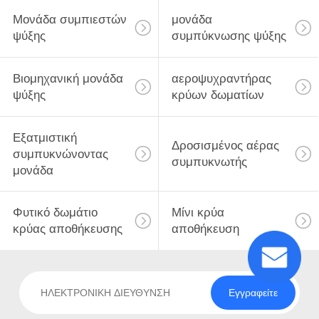
SITEMAP
Μονάδα συμπιεστών
μονάδα
ψύξης
συμπύκνωσης ψύξης
PRIVACY
3
POLICY
Εξατμιστική
Βιομηχανική μονάδα
αεροψυχραντήρας
ψύξης
κρύων δωματίων
συμπυκνώνοντας
μονάδα
Εξατμιστική
Δροσισμένος αέρας
συμπυκνώνοντας
συμπυκνωτής
μονάδα
13
Φυτικό δωμάτιο
Μίνι κρύα
Δροσισμένος αέρας
κρύας αποθήκευσης
αποθήκευση
συμπυκνωτής
Εγγραφείτε