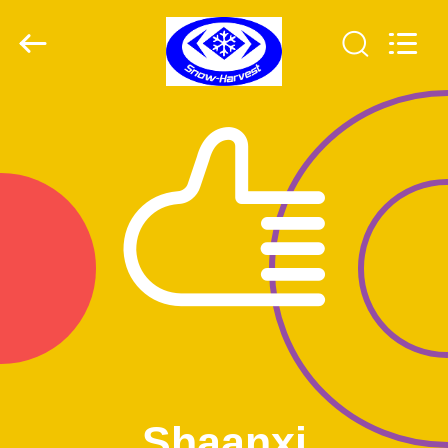
Xuefeng
Refrigeration
Engineering
Co.
Ltd..
All
Rights
Reserved.
ΣΠΊΤΙ
ΠΡΟΪΌΝΤΑ
ΠΕΡΊΠΟΥ
ΕΜΕΊΣ
ΓΎΡΟΣ
ΕΡΓΟΣΤΑΣΊΩΝ
ΠΟΙΟΤΙΚΌΣ
Shaanxi