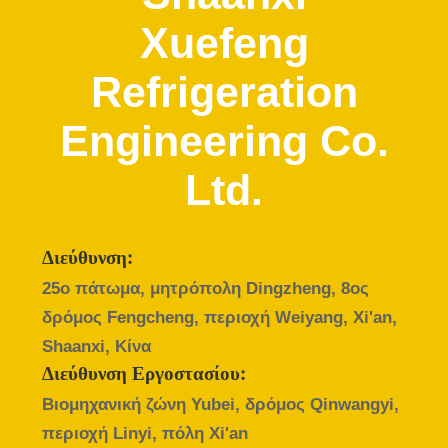
ΈΛΕΓΧΟΣ
Xuefeng
ΜΑΣ
Refrigeration
ΕΛΆΤΕ
Engineering Co.
ΣΕ
ΕΠΑΦΉ
Ltd.
ΜΕ
ΕΙΔΉΣΕΙΣ
Διεύθυνση:
25ο πάτωμα, μητρόπολη Dingzheng, 8ος
δρόμος Fengcheng, περιοχή Weiyang, Xi'an,
ΖΗΤΉΣΤΕ
Shaanxi, Κίνα
ΈΝΑ
Διεύθυνση Εργοστασίου:
ΑΠΌΣΠΑΣΜΑ
Βιομηχανική ζώνη Yubei, δρόμος Qinwangyi,
περιοχή Linyi, πόλη Xi'an