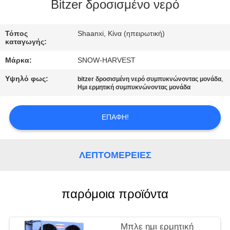
ΈΛΕΓΧΟΣ
Bitzer δροσισμένο νερό
ΜΑΣ
Τόπος
Shaanxi, Κίνα (ηπειρωτική)
καταγωγής:
ΕΛΆΤΕ
Μάρκα:
SNOW-HARVEST
ΣΕ
Υψηλό φως:
,
bitzer δροσισμένη νερό συμπυκνώνοντας μονάδα
ΕΠΑΦΉ
Ημι ερμητική συμπυκνώνοντας μονάδα
ΜΕ
ΕΠΑΦΉ!
ΕΙΔΉΣΕΙΣ
ΛΕΠΤΟΜΈΡΕΙΕΣ
ΖΗΤΉΣΤΕ
ΈΝΑ
παρόμοια προϊόντα
ΑΠΌΣΠΑΣΜΑ
Μπλε ημι ερμητική