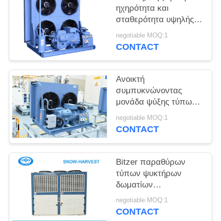
SITEMAP
ηχηρότητα και
σταθερότητα υψηλής
αποδοτικότητας
PRIVACY
negotiable MOQ:1
μονάδων
CONTACT
POLICY
συμπύκνωσης
Ανοικτή
συμπυκνώνοντας
μονάδα ψύξης τύπων
με τον ελεγκτή υψηλής
negotiable MOQ:1
και χαμηλής πίεσης
CONTACT
Bitzer παραθύρων
τύπων ψυκτήρων
δωματίων
συμπυκνώνοντας
negotiable MOQ:1
περίβλημα χάλυβα
CONTACT
μονάδων ισχυρό