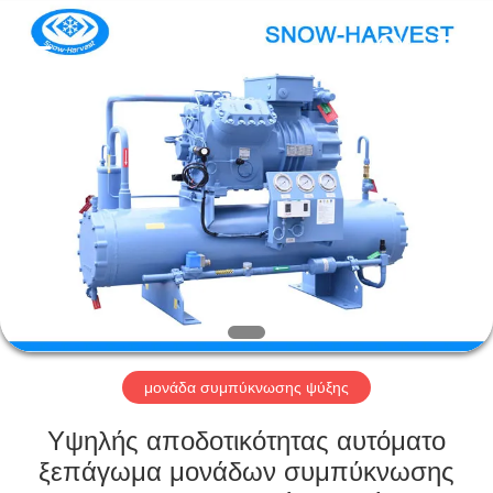
Xuefeng
Refrigeration
Engineering
Co.
Ltd..
All
Rights
Reserved.
ΣΠΊΤΙ
ΠΡΟΪΌΝΤΑ
ΠΕΡΊΠΟΥ
ΕΜΕΊΣ
ΓΎΡΟΣ
ΕΡΓΟΣΤΑΣΊΩΝ
μονάδα συμπύκνωσης ψύξης
Υψηλής αποδοτικότητας αυτόματο
ΠΟΙΟΤΙΚΌΣ
ξεπάγωμα μονάδων συμπύκνωσης