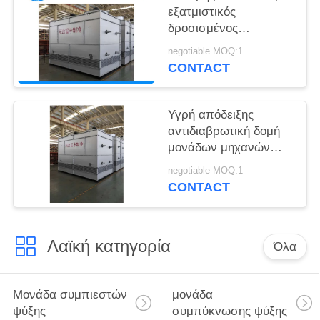
SITEMAP
εξατμιστικός
δροσισμένος
συμπυκνωτής
PRIVACY
negotiable MOQ:1
μονάδων
CONTACT
POLICY
αποταμίευσης
εξατμιστικός
συμπυκνώνοντας
Υγρή απόδειξης
αντιδιαβρωτική δομή
μονάδων μηχανών
εξατμιστική
negotiable MOQ:1
συμπυκνώνοντας
CONTACT
Λαϊκή κατηγορία
Όλα
Μονάδα συμπιεστών
μονάδα
ψύξης
συμπύκνωσης ψύξης