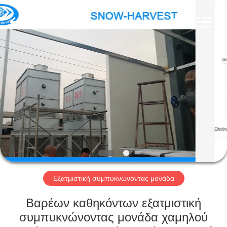
Xuefeng
Refrigeration
Engineering
Co.
Ltd..
All
Rights
Reserved.
ΣΠΊΤΙ
ΠΡΟΪΌΝΤΑ
ΠΕΡΊΠΟΥ
ΕΜΕΊΣ
ΓΎΡΟΣ
ΕΡΓΟΣΤΑΣΊΩΝ
Εξατμιστική συμπυκνώνοντας μονάδα
Βαρέων καθηκόντων εξατμιστική
ΠΟΙΟΤΙΚΌΣ
συμπυκνώνοντας μονάδα χαμηλού