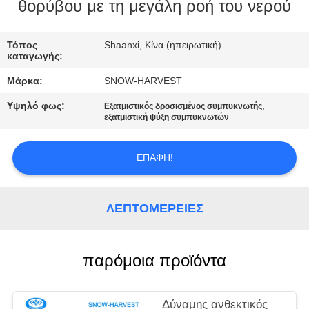
ΈΛΕΓΧΟΣ
θορύβου με τη μεγάλη ροή του νερού
ΜΑΣ
Τόπος
Shaanxi, Κίνα (ηπειρωτική)
καταγωγής:
ΕΛΆΤΕ
Μάρκα:
SNOW-HARVEST
ΣΕ
Υψηλό φως:
,
Εξατμιστικός δροσισμένος συμπυκνωτής
ΕΠΑΦΉ
εξατμιστική ψύξη συμπυκνωτών
ΜΕ
ΕΠΑΦΉ!
ΕΙΔΉΣΕΙΣ
ΛΕΠΤΟΜΈΡΕΙΕΣ
ΖΗΤΉΣΤΕ
ΈΝΑ
παρόμοια προϊόντα
ΑΠΌΣΠΑΣΜΑ
Δύναμης ανθεκτικός