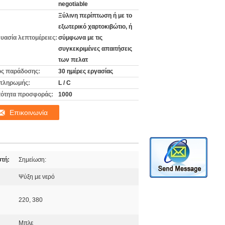
negotiable
Ξύλινη περίπτωση ή με το
εξωτερικό χαρτοκιβώτιο, ή
υασία λεπτομέρειες:
σύμφωνα με τις
συγκεκριμένες απαιτήσεις
των πελατ
ς παράδοσης:
30 ημέρες εργασίας
πληρωμής:
L / C
ότητα προσφοράς:
1000
Επικοινωνία
στή:
Σημείωση:
:
Ψύξη με νερό
220, 380
Μπλε