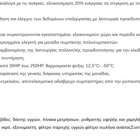
 ανάλογα με τις ανάγκες, εξοικονόμηση 20% ενέργειας σε σύγκριση με
ση και έλεγχος των δεδομένων επεξεργασίας,με λειτουργία προειδοπο
ια συγκεντρώνονται εγκατεστημένα, εξοικονομούν χώρο και περίοδο κ
 προηγμένο ελεγκτή για μονάδα συμπίεσης πολυσυμπιεστών.
αμβανομένης της λειτουργίας πολλαπλής προειδοποίησης για την κλειδ
ι συντήρηση,
 από 30HP έως 250HP, θερμοκρασία ψύξης 12,5°C- -50°C.
παράταση της γενικής διάρκειας υπηρεσίας της μονάδας,
πετρελαίου, αποτελεσματικά αδιάβροχο συμπιεστήρες από την ρύπανση
ίδες, δέκτης υγρών, πίνακα μετρήσεων, ρυθμιστής υψηλής και χαμηλής
ε νερό, εξονομαστή, φίλτρο παροχής υγρών,φίλτρο σωλήνα ανάσαςΣυστα