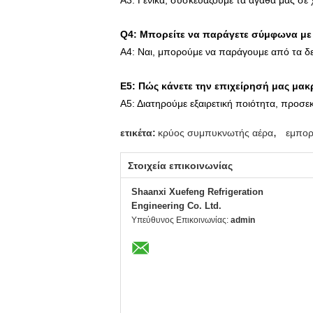
Α3: Γενικά, συσκευάζουμε τα αγαθά μας σε 
Q4: Μπορείτε να παράγετε σύμφωνα με 
Α4: Ναι, μπορούμε να παράγουμε από τα δεί
Ε5: Πώς κάνετε την επιχείρησή μας μα
Α5: Διατηρούμε εξαιρετική ποιότητα,
προσεκ
,
ετικέτα:
κρύος συμπυκνωτής αέρα
εμπορ
Στοιχεία επικοινωνίας
Shaanxi Xuefeng Refrigeration
Engineering Co. Ltd.
Υπεύθυνος Επικοινωνίας:
admin