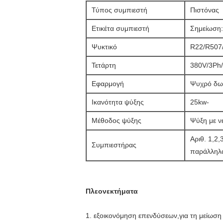
Τύπος συμπιεστή
Πιστόνας
Ετικέτα συμπιεστή
Σημείωση:
Ψυκτικό
R22/R507
Τετάρτη
380V/3Ph/
Εφαρμογή
Ψυχρό δωμ
Ικανότητα ψύξης
25kw-
Μέθοδος ψύξης
Ψύξη με ν
Αριθ. 1,2,
Συμπιεστήρας
παράλληλ
Πλεονεκτήματα
1. εξοικονόμηση επενδύσεων,για τη μείωση