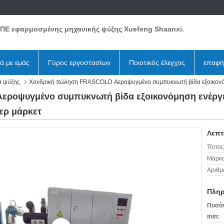
ΕΠΕ εφαρμοσμένης μηχανικής ψύξης Xuefeng Shaanxi.
κά με εμάς
Γύρος εργοστασίων
Ποιοτικός έλεγχος
επαφή
α ψύξης
Χονδρική πώληση FRASCOLD Αεροψυγμένο συμπυκνωτή βίδα εξοικονόμ
ροψυγμένο συμπυκνωτή βίδα εξοικονόμηση ενέργε
ερ μάρκετ
Λεπτ
Τόπος
Μάρκα
Αριθμ
Πληρ
Ποσότ
min: