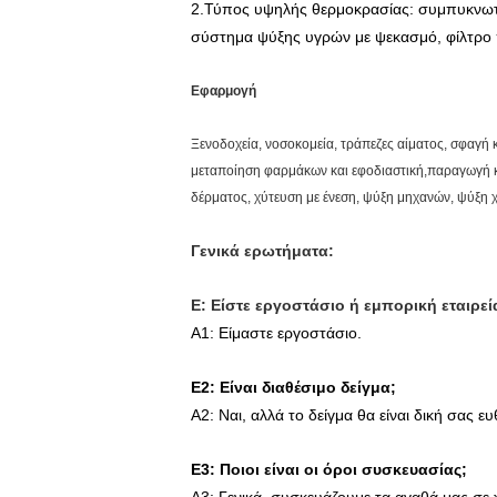
2.Τύπος υψηλής θερμοκρασίας: συμπυκνωτής
σύστημα ψύξης υγρών με ψεκασμό, φίλτρο
Εφαρμογή
Ξενοδοχεία, νοσοκομεία, τράπεζες αίματος, σφαγή
μεταποίηση φαρμάκων και εφοδιαστική,παραγωγή κ
δέρματος, χύτευση με ένεση, ψύξη μηχανών, ψύξη 
Γενικά ερωτήματα:
Ε: Είστε εργοστάσιο ή εμπορική εταιρεί
Α1: Είμαστε εργοστάσιο.
Ε2: Είναι διαθέσιμο δείγμα;
Α2: Ναι, αλλά το δείγμα θα είναι δική σας ε
Ε3: Ποιοι είναι οι όροι συσκευασίας;