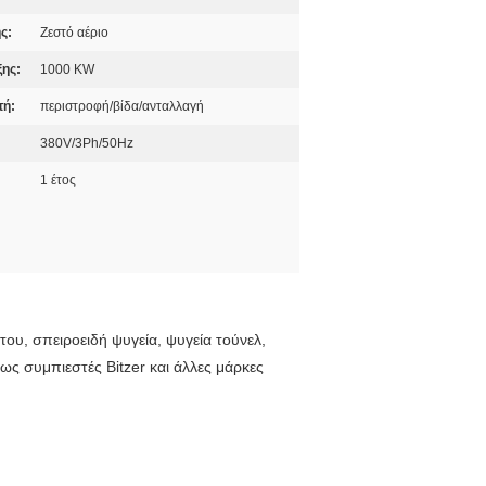
ς:
Ζεστό αέριο
ξης:
1000 KW
τή:
περιστροφή/βίδα/ανταλλαγή
380V/3Ph/50Hz
1 έτος
ου, σπειροειδή ψυγεία, ψυγεία τούνελ,
ς συμπιεστές Bitzer και άλλες μάρκες