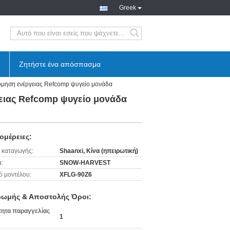
Greek
search
Ζητήστε ένα απόσπασμα
ηση ενέργειας Refcomp ψυγείο μονάδα
ιας Refcomp ψυγείο μονάδα
ομέρειες:
 καταγωγής:
Shaanxi, Κίνα (ηπειρωτική)
:
SNOW-HARVEST
ό μοντέλου:
XFLG-90Z6
ωμής & Αποστολής Όροι:
ητα παραγγελίας
1