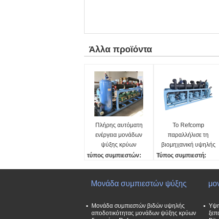
Άλλα προϊόντα
Πλήρης αυτόματη
Το Refcomp
ενέργεια μονάδων
παραλλήλισε τη
ψύξης κρύων
βιομηχανική υψηλής
δωματίων - υψηλή
αντοχής εύκολη
τύπος συμπιεστών:
Τύπος συμπιεστή:
αποδοτικότητα
εγκατάσταση
βίδα κυλίνδρων/εναλλαγ
Πιστόνας
αποταμίευσης
μονάδων ψύξης
ή
Ετικέτα συμπιεστή:
Μονάδα συμπιεστών ψύξης
μο
Εμπορικό σήμα συμπιε
Σημείωση:
στών:
Ψυκτικό:
Bitzer
R22/R507/άλλα
Μονάδα συμπιεστών βιδών υψηλής
Υψη
αποδοτικότητας μονάδων ψύξης κρύων
ξεπ
Ψυκτικό μέσο:
Τετάρτη: