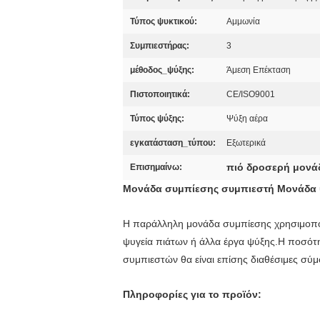
Τύπος ψυκτικού:
Αμμωνία
Συμπιεστήρας:
3
μέθοδος_ψύξης:
Άμεση Επέκταση
Πιστοποιητικά:
CE/ISO9001
Τύπος ψύξης:
Ψύξη αέρα
εγκατάσταση_τύπου:
Εξωτερικά
πιό δροσερή μονά
Επισημαίνω:
Μονάδα συμπίεσης συμπιεστή Μονάδα 
Η παράλληλη μονάδα συμπίεσης χρησιμοποιεί
ψυγεία πιάτων ή άλλα έργα ψύξης.Η ποσότη
συμπιεστών θα είναι επίσης διαθέσιμες σύμ
Πληροφορίες για το προϊόν: