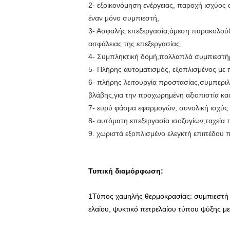
2- εξοικονόμηση ενέργειας, παροχή ισχύος
έναν μόνο συμπιεστή,
3- Ασφαλής επεξεργασία,άμεση παρακολούθη
ασφάλειας της επεξεργασίας,
4- Συμπληκτική δομή,πολλαπλά συμπιεστήρ
5- Πλήρης αυτοματισμός, εξοπλισμένος με
6- πλήρης λειτουργία προστασίας,συμπεριλ
βλάβης,για την προχωρημένη αξιοπιστία κα
7- ευρύ φάσμα εφαρμογών, συνολική ισχύς
8- αυτόματη επεξεργασία ισοζυγίων,ταχεία 
9. χωριστά εξοπλισμένο ελεγκτή επιπέδου 
Τυπική διαμόρφωση:
1Τύπος χαμηλής θερμοκρασίας: συμπιεστή β
ελαίου, ψυκτικό πετρελαίου τύπου ψύξης μ