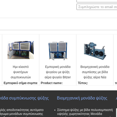
Ημι κλειστό
Εμπορική μονάδα
Βιομηχανική μονάδα
ψυκτήρων
ψυγείου με ψύξη
συμπίεσης με βίδα
συμπυκνωτών
αέρα ψυγείο Bitzer
ψύξης αέρα Νέα
περίβλημα χάλυβα
ψυγείο αυτόματο
κατάσταση Μονάδα
Εμπορικό σήμα συμπιε
Product name:
Τύπος:
τ
μονάδων
πυρήνα αντλία
συμπύκνωσης
στών:
Air cooled condensing
Συμπιεστήρας ψύξης
Β
αντιδιαβρωτικό
κινητήρα ανταλλαγή
Αυτοματοποιημένα
Refcomp, Bitzer κ.λπ.
unit
Τύπος ψύξης:
Ε
νάδα συμπύκνωσης ψύξης
Βιομηχανική μονάδα ψύξης
γαλβανισμένο
θερμότητας
χαρακτηριστικά
τύπος συμπιεστών:
Compressor Type:
Ψύξη αέρα
σ
συμπύκνωση Οικιακό
Κέντρο είναι ψυγείο
Ερμητικός κύλινδρος ή
Screw/Reciprocating/Sc
Ετικέτα συμπιεστή:
R
εστιατόριο
κινητήρα
Semi-hermetic τύπος εμ
roll
Σημείωση:
Ψ
λής αποδοτικότητας αυτόματο
Σύστημα ψύξης με βίδα πολυσυμπιεστή
άγωμα μονάδων συμπύκνωσης
υψηλής χωρητικότητας Μονάδα
βόλων
discharging method:
Τετάρτη:
R