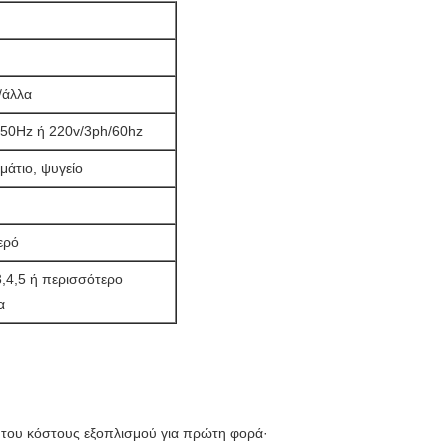
/άλλα
50Hz ή 220v/3ph/60hz
άτιο, ψυγείο
ερό
3,4,5 ή περισσότερο
α
 του κόστους εξοπλισμού για πρώτη φορά·