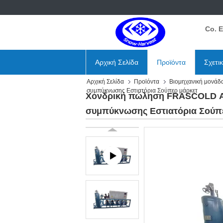
Co. 
Αρχική Σελίδα
Προϊόντα
Σχετι
Αρχική Σελίδα
Προϊόντα
Βιομηχανική μονάδ
συμπύκνωσης Εστιατόρια Σούπερ μάρκετ
Χονδρική πώληση FRASCOLD Αε
συμπύκνωσης Εστιατόρια Σούπ