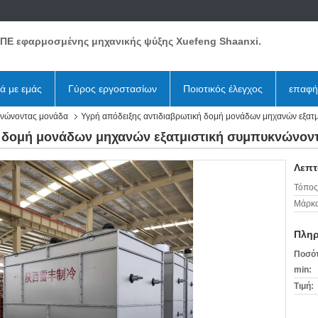
ΕΠΕ εφαρμοσμένης μηχανικής ψύξης Xuefeng Shaanxi.
κά με εμάς
Γύρος εργοστασίων
Ποιοτικός έλεγχος
επαφή
κνώνοντας μονάδα
Υγρή απόδειξης αντιδιαβρωτική δομή μονάδων μηχανών εξατ
ή δομή μονάδων μηχανών εξατμιστική συμπυκνώνον
Λεπτ
Τόπος
Μάρκα
Πληρ
Ποσότ
min:
Τιμή: