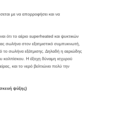
σεται με να απορροφήσει και να
αι ότι το αέριο superheated και ψυκτικών
ας σωλήνα στον εξατμιστικό συμπυκνωτή,
ό το σωλήνα εξάτμισης. Δηλαδή η αεριώδης
υ κολπίσκου. Η έξοχη δύναμη ισχυρού
ίρας, και το νερό βελτιώνει πολύ την
σκευή ψύξης)