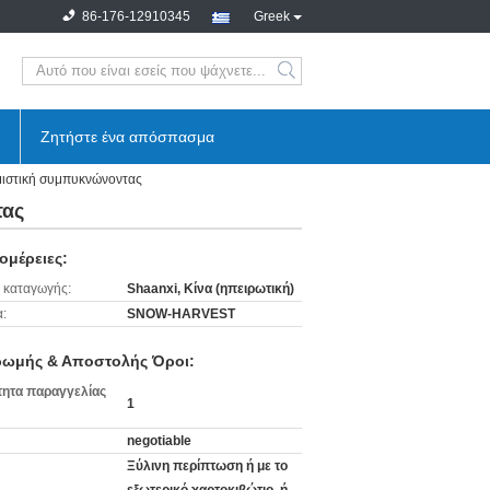
86-176-12910345
Greek
search
Ζητήστε ένα απόσπασμα
μιστική συμπυκνώνοντας
τας
ομέρειες:
 καταγωγής:
Shaanxi, Κίνα (ηπειρωτική)
:
SNOW-HARVEST
ωμής & Αποστολής Όροι:
ητα παραγγελίας
1
negotiable
Ξύλινη περίπτωση ή με το