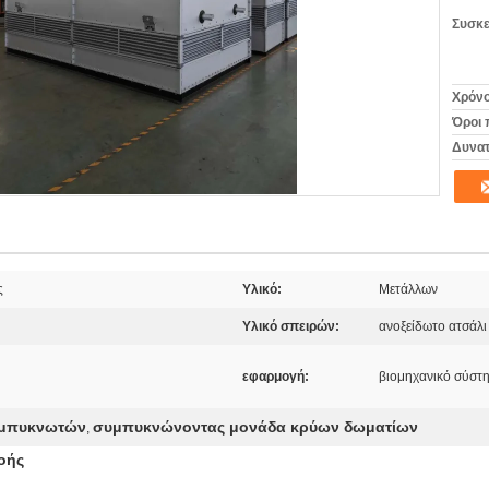
Συσκε
Χρόνο
Όροι 
Δυνατ
ς
Υλικό:
Μετάλλων
Υλικό σπειρών:
ανοξείδωτο ατσάλι
εφαρμογή:
βιομηχανικό σύστ
συμπυκνωτών
συμπυκνώνοντας μονάδα κρύων δωματίων
,
οής