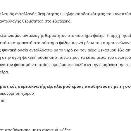
οπλισμός ανταλλαγής θερμότητας υψηλής αποδοτικότητας που αναπτύσ
 ανταλλαγής θερμότητας στο εξωτερικό.
 εξοπλισμός ανταλλαγής θερμότητας στο σύστημα ψύξης. Η αρχή της είν
από το συμπιεστή στο σύστημα ψύξης περνά μέσω του συμπυκνώνοντ
 ψυκτική ουσία ανταλλάσσω με το νερό και τον αέρα ψεκασμού έξω απ
νη στην υγρή ψυκτική ουσία από πάνω προς τα κάτω μέσω του ανώτερο
νει τον ψεκασμό να ποτίσει ομοιόμορφα καλύπτει την επιφάνεια της σπε
αέρα.
τμιστικός συμπυκνωτής εξοπλισμού κρύας αποθήκευσης με τη συ
οικονόμηση χώρου
τας
ύας αποθήκευσης με τη συσκευή ψύξης