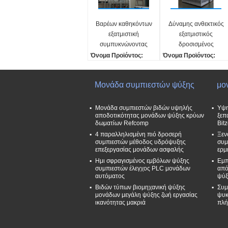
Βαρέων καθηκόντων
Δύναμης ανθεκτικός
εξατμιστική
εξατμιστικός
συμπυκνώνοντας
δροσισμένος
μονάδα χαμηλού
συμπυκνωτής
Όνομα Προϊόντος:
Όνομα Προϊόντος:
θορύβου με τη
μονάδων
Εξατμιστική συμπυκνών
Εξατμιστική συμπυκνώ
μεγάλη ροή του
αποταμίευσης
οντας μονάδα
οντας μονάδα
Μονάδα συμπιεστών ψύξης
μο
νερού
εξατμιστικός
Υλικό:
Υλικό:
συμπυκνώνοντας
ανοξείδωτο & καυτή εμβ
ανοξείδωτο & καυτή εμ
ύθιση που γαλβανίζοντα
ύθιση που γαλβανίζοντ
Μονάδα συμπιεστών βιδών υψηλής
Υψη
αποδοτικότητας μονάδων ψύξης κρύων
ξεπ
ι
ι
δωματίων Refcomp
Bit
Τάση:
Τάση:
4 παραλληλισμένη πιό δροσερή
Ξεν
380V-460V/50-60HZ
380V-460V/50-60HZ
συμπιεστών μέθοδος υδρόψυξης
συμ
Μηχανή ανεμιστήρων:
Μηχανή ανεμιστήρων:
επεξεργασίας μονάδων ασφαλής
ερμ
4kw-8p
4kw-8p
Ημι σφραγισμένος εμβόλων ψύξης
Εμπ
συμπιεστών έλεγχος PLC μονάδων
από
αυτόματος
ψύξ
Βιδών τύπων βιομηχανική ψύξης
Συμ
μονάδων μεγάλη ψύξης ζωή εργασίας
ψυκ
ικανότητας μακριά
πλή