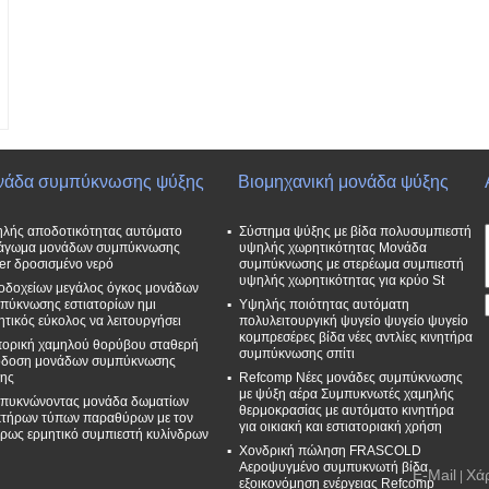
ν
νάδα συμπύκνωσης ψύξης
Βιομηχανική μονάδα ψύξης
β
α
λής αποδοτικότητας αυτόματο
Σύστημα ψύξης με βίδα πολυσυμπιεστή
άγωμα μονάδων συμπύκνωσης
υψηλής χωρητικότητας Μονάδα
zer δροσισμένο νερό
συμπύκνωσης με στερέωμα συμπιεστή
υψηλής χωρητικότητας για κρύο St
οδοχείων μεγάλος όγκος μονάδων
πύκνωσης εστιατορίων ημι
Υψηλής ποιότητας αυτόματη
ητικός εύκολος να λειτουργήσει
πολυλειτουργική ψυγείο ψυγείο ψυγείο
κομπρεσέρες βίδα νέες αντλίες κινητήρα
ορική χαμηλού θορύβου σταθερή
συμπύκνωσης σπίτι
δοση μονάδων συμπύκνωσης
ης
Refcomp Νέες μονάδες συμπύκνωσης
με ψύξη αέρα Συμπυκνωτές χαμηλής
πυκνώνοντας μονάδα δωματίων
θερμοκρασίας με αυτόματο κινητήρα
τήρων τύπων παραθύρων με τον
για οικιακή και εστιατοριακή χρήση
ρως ερμητικό συμπιεστή κυλίνδρων
Χονδρική πώληση FRASCOLD
Αεροψυγμένο συμπυκνωτή βίδα
E-Mail
Χά
|
εξοικονόμηση ενέργειας Refcomp