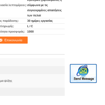
εξωτερικό χαρτοκιβώτιο, ή
υασία λεπτομέρειες:
σύμφωνα με τις
συγκεκριμένες απαιτήσεις
των πελατ
ς παράδοσης:
30 ημέρες εργασίας
πληρωμής:
L / C
ότητα προσφοράς:
1000
Επικοινωνία
ημα ψύξης