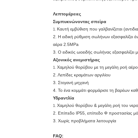
Λεπτομέρειες
Συμπυκνώνοντας σπείρα
Καυτή εμβύθιση που γαλβανίζεται (αντιδι
1.
2. Η ειδική ρύθμιση σωλήνων εξασφαλίζει 
αέρα 2.5MPa
3. Ο ειδικός ωοειδής σωλήνας εξασφαλίζει
Αξονικός ανεμιστήρας
Χαμηλού θορύβου με τη μεγάλη ροή αέρο
1.
2. Λεπίδες κραμάτων αργιλίου
3. Στεγανή μηχανή
4. Το ένα κομμάτι φορμάρισε τη βαρέων κ
Υδραντλία
Χαμηλού θορύβου & μεγάλη ροή του νερ
1.
2. Επίπεδο IP55, επίπεδο Φ προστασίας 
3. Χωρίς προβλήματα λειτουργία
FAQ: