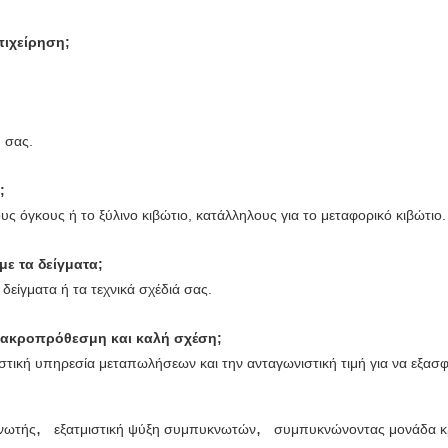
πιχείρηση;
η σας.
;
ς όγκους ή το ξύλινο κιβώτιο, κατάλληλους για το μεταφορικό κιβώτιο.
ε τα δείγματα;
είγματα ή τα τεχνικά σχέδιά σας.
 μακροπρόθεσμη και καλή σχέση;
αστική υπηρεσία μεταπωλήσεων και την ανταγωνιστική τιμή για να εξα
,
,
κνωτής
εξατμιστική ψύξη συμπυκνωτών
συμπυκνώνοντας μονάδα 