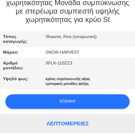
ΈΛΕΓΧΟΣ
χωρητικότητας Μονάδα συμπύκνωσης
με στερέωμα συμπιεστή υψηλής
χωρητικότητας για κρύο St
ΜΑΣ
ΕΛΆΤΕ
Τόπος
Shaanxi, Κίνα (ηπειρωτική)
ΣΕ
καταγωγής:
ΕΠΑΦΉ
Μάρκα:
SNOW-HARVEST
ΜΕ
Αριθμό
XFLK-110ZZ3
μοντέλου:
ΕΙΔΉΣΕΙΣ
Υψηλό φως:
,
κρύος συμπυκνωτής αέρα
εμπορικές μονάδες ψύξης
ΖΗΤΉΣΤΕ
ΕΠΑΦΉ!
ΈΝΑ
ΑΠΌΣΠΑΣΜΑ
ΛΕΠΤΟΜΈΡΕΙΕΣ