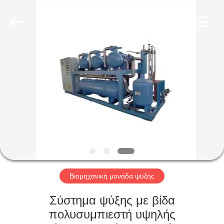
Xuefeng
Refrigeration
Engineering
Co.
Ltd..
All
Rights
Reserved.
ΣΠΊΤΙ
ΠΡΟΪΌΝΤΑ
ΠΕΡΊΠΟΥ
ΕΜΕΊΣ
ΓΎΡΟΣ
ΕΡΓΟΣΤΑΣΊΩΝ
Βιομηχανική μονάδα ψύξης
Σύστημα ψύξης με βίδα
ΠΟΙΟΤΙΚΌΣ
πολυσυμπιεστή υψηλής