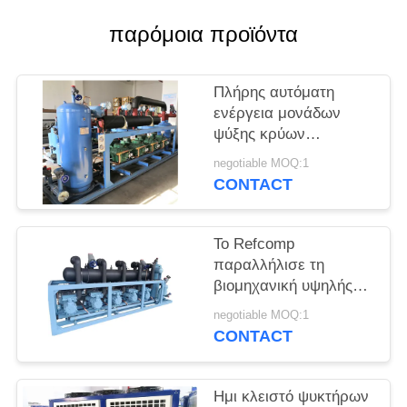
SITEMAP
παρόμοια προϊόντα
PRIVACY
POLICY
Πλήρης αυτόματη
ενέργεια μονάδων
ψύξης κρύων
δωματίων - υψηλή
negotiable MOQ:1
αποδοτικότητα
CONTACT
αποταμίευσης
Το Refcomp
παραλλήλισε τη
βιομηχανική υψηλής
αντοχής εύκολη
negotiable MOQ:1
εγκατάσταση μονάδων
CONTACT
ψύξης
Ημι κλειστό ψυκτήρων