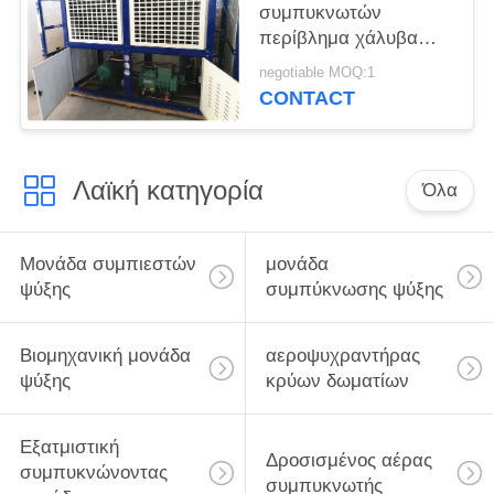
συμπυκνωτών
περίβλημα χάλυβα
μονάδων
negotiable MOQ:1
αντιδιαβρωτικό
CONTACT
γαλβανισμένο
Λαϊκή κατηγορία
Όλα
Μονάδα συμπιεστών
μονάδα
ψύξης
συμπύκνωσης ψύξης
Βιομηχανική μονάδα
αεροψυχραντήρας
ψύξης
κρύων δωματίων
Εξατμιστική
Δροσισμένος αέρας
συμπυκνώνοντας
συμπυκνωτής