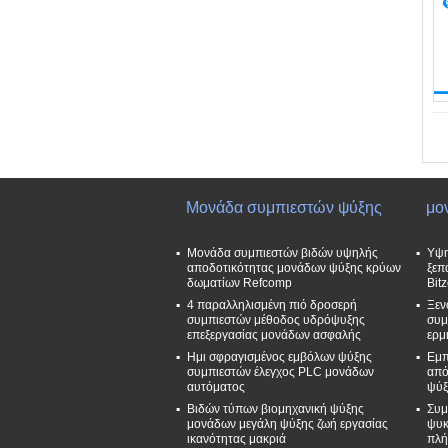
Μονάδα συμπιεστών ψύξης
μο
Μονάδα συμπιεστών βιδών υψηλής
Υψη
αποδοτικότητας μονάδων ψύξης κρύων
ξεπ
δωματίων Refcomp
Bit
4 παραλληλισμένη πιό δροσερή
Ξεν
συμπιεστών μέθοδος υδρόψυξης
συμ
επεξεργασίας μονάδων ασφαλής
ερμ
Ημι σφραγισμένος εμβόλων ψύξης
Εμπ
συμπιεστών έλεγχος PLC μονάδων
από
αυτόματος
ψύξ
Βιδών τύπων βιομηχανική ψύξης
Συμ
μονάδων μεγάλη ψύξης ζωή εργασίας
ψυκ
ικανότητας μακριά
πλή