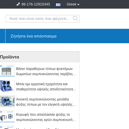
86-176-12910345
Greek
search
Ζητήστε ένα απόσπασμα
Προϊόντα
Bitzer παραθύρων τύπων ψυκτήρων
δωματίων συμπυκνώνοντας περίβλημα
χάλυβα μονάδων ισχυρό γαλβανισμένο
Μπλε ημι ερμητική ηχηρότητα και
σταθερότητα υψηλής αποδοτικότητας
μονάδων συμπύκνωσης
Ανοικτή συμπυκνώνοντας μονάδα
ψύξης τύπων με τον ελεγκτή υψηλής
και χαμηλής πίεσης
Κορυφή που απαλλάσσει ψύξης το
συμπυκνώνοντας κρύο συμπυκνωτή
αέρα μονάδων συμπαγή