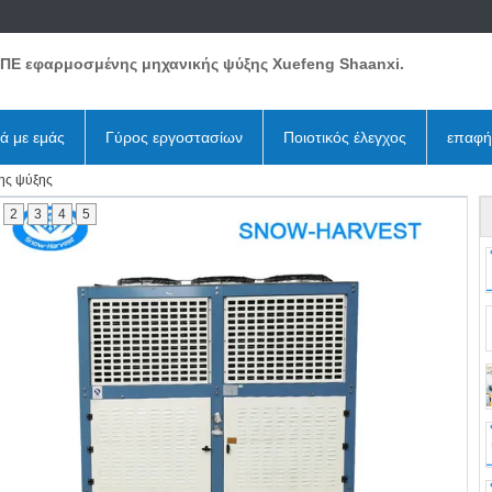
ΕΠΕ εφαρμοσμένης μηχανικής ψύξης Xuefeng Shaanxi.
κά με εμάς
Γύρος εργοστασίων
Ποιοτικός έλεγχος
επαφή
ης ψύξης
2
3
4
5