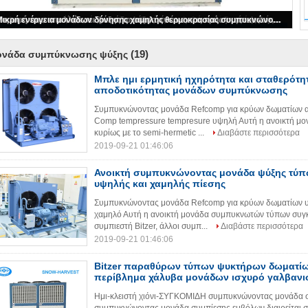
Bitzer παραθύρων τύπων ψυκτήρων δωματίων συμπυκνώνοντας περίβλημα χάλυβα μονάδων ισχυρό γαλβανισμένο
(19)
ονάδα συμπύκνωσης ψύξης
Μπλε ημι ερμητική ηχηρότητα και σταθερότη
αποδοτικότητας μονάδων συμπύκνωσης
Συμπυκνώνοντας μονάδα Refcomp για κρύων δωματίων α
Comp tempressure tempresure υψηλή Αυτή η ανοικτή μ
κυρίως με το semi-hermetic ...
Διαβάστε περισσότερα
2019-09-21 01:46:06
Ανοικτή συμπυκνώνοντας μονάδα ψύξης τύπω
υψηλής και χαμηλής πίεσης
Συμπυκνώνοντας μονάδα Refcomp για κρύων δωματίων υ
χαμηλό Αυτή η ανοικτή μονάδα συμπυκνωτών τύπων συγκε
συμπιεστή Bitzer, άλλοι συμπ...
Διαβάστε περισσότερα
2019-09-21 01:46:06
Bitzer παραθύρων τύπων ψυκτήρων δωματί
περίβλημα χάλυβα μονάδων ισχυρό γαλβανι
Ημι-κλειστή χιόνι-ΣΥΓΚΟΜΙΔΗ συμπυκνώνοντας μονάδα σ