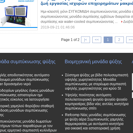
ζωή εργασίας ισχυρών επιχειρημάτων μακρι
Ημι-κλειστή χιόνι-ΣΥΓΚΟΜΙΔΗ συμπυκνώνοντας μονάδα σ
συμπυκνώνοντας μονάδα συμπίεσης εμβόλων διαιρείται
συμπίεσης και water-cooled συμπυκνώνοντας ...
Διαβά
2019-09-21 01:46:06
Page 1 of 2
|<
<<
1
2
>>
νάδα συμπύκνωσης ψύξης
Βιομηχανική μονάδα ψύξης
λής αποδοτικότητας αυτόματο
Σύστημα ψύξης με βίδα πολυσυμπιεστή
άγωμα μονάδων συμπύκνωσης
υψηλής χωρητικότητας Μονάδα
zer δροσισμένο νερό
συμπύκνωσης με στερέωμα συμπιεστή
υψηλής χωρητικότητας για κρύο St
οδοχείων μεγάλος όγκος μονάδων
πύκνωσης εστιατορίων ημι
Υψηλής ποιότητας αυτόματη
ητικός εύκολος να λειτουργήσει
πολυλειτουργική ψυγείο ψυγείο ψυγείο
κομπρεσέρες βίδα νέες αντλίες κινητήρα
ορική χαμηλού θορύβου σταθερή
συμπύκνωσης σπίτι
δοση μονάδων συμπύκνωσης
ης
Refcomp Νέες μονάδες συμπύκνωσης
με ψύξη αέρα Συμπυκνωτές χαμηλής
πυκνώνοντας μονάδα δωματίων
θερμοκρασίας με αυτόματο κινητήρα
τήρων τύπων παραθύρων με τον
για οικιακή και εστιατοριακή χρήση
ρως ερμητικό συμπιεστή κυλίνδρων