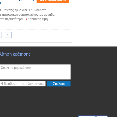
ά
υμπίεσης εμβόλων Η ημι-κλειστή
 σε αερόψυκτη συμπυκνώνοντας μονάδα
στε περισσότερα
Καλύτερη τιμή
>|
Αίτηση κράτησης
Στείλετε