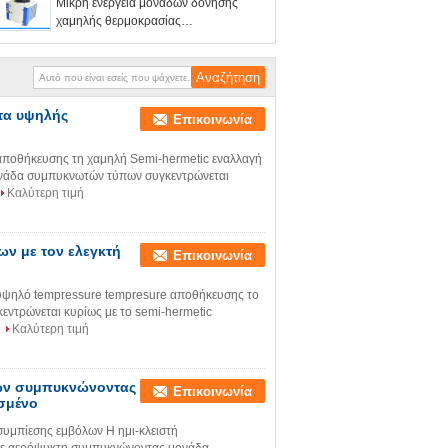
Μικρή ενέργεια μονάδων δόνησης
χαμηλής θερμοκρασίας
συμπυκνώνοντας - εύκολη λειτουργία
αποταμίευσης
τα υψηλής
Επικοινωνία
ποθήκευσης τη χαμηλή Semi-hermetic εναλλαγή
ονάδα συμπυκνωτών τύπων συγκεντρώνεται
Καλύτερη τιμή
ν με τον ελεγκτή
Επικοινωνία
ψηλό tempressure tempresure αποθήκευσης το
ντρώνεται κυρίως με το semi-hermetic
Καλύτερη τιμή
ων συμπυκνώνοντας
Επικοινωνία
σμένο
υμπίεσης εμβόλων Η ημι-κλειστή