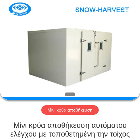
Xuefeng
Refrigeration
Engineering
Co.
Ltd..
All
Rights
Reserved.
ΣΠΊΤΙ
ΠΡΟΪΌΝΤΑ
ΠΕΡΊΠΟΥ
ΕΜΕΊΣ
ΓΎΡΟΣ
ΕΡΓΟΣΤΑΣΊΩΝ
Μίνι κρύα αποθήκευση
Μίνι κρύα αποθήκευση αυτόματου
ΠΟΙΟΤΙΚΌΣ
ελέγχου με τοποθετημένη την τοίχος