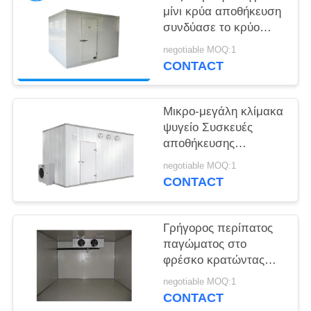
SITEMAP
μίνι κρύα αποθήκευση
συνδύασε το κρύο
δωμάτιο εύκολο να
PRIVACY
negotiable MOQ:1
εγκαταστήσει
CONTACT
POLICY
Μικρο-μεγάλη κλίμακα
ψυγείο Συσκευές
αποθήκευσης
Συσκευές φρέσκων
negotiable MOQ:1
συσκευών Ιατρικά
CONTACT
ξενοδοχεία Νέα
κατασκευή Pro
Γρήγορος περίπατος
παγώματος στο
φρέσκο κρατώντας
μικρό δωμάτιο
negotiable MOQ:1
ψυκτήρων ασφάλειας
CONTACT
κρύων δωματίων