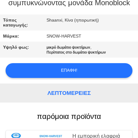
ΈΛΕΓΧΟΣ
συμπυκνώνοντας μονάδα Monoblock
ΜΑΣ
Τόπος
Shaanxi, Κίνα (ηπειρωτική)
καταγωγής:
ΕΛΆΤΕ
Μάρκα:
SNOW-HARVEST
ΣΕ
Υψηλό φως:
,
μικρό δωμάτιο ψυκτήρων
ΕΠΑΦΉ
Περίπατος στο δωμάτιο ψυκτήρων
ΜΕ
ΕΠΑΦΉ!
ΕΙΔΉΣΕΙΣ
ΛΕΠΤΟΜΈΡΕΙΕΣ
ΖΗΤΉΣΤΕ
ΈΝΑ
παρόμοια προϊόντα
ΑΠΌΣΠΑΣΜΑ
Η εμπορική ελαφριά