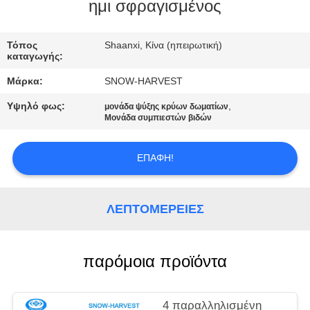
ΈΛΕΓΧΟΣ
ημι σφραγισμένος
ΜΑΣ
Τόπος
Shaanxi, Κίνα (ηπειρωτική)
καταγωγής:
ΕΛΆΤΕ
Μάρκα:
SNOW-HARVEST
ΣΕ
Υψηλό φως:
,
μονάδα ψύξης κρύων δωματίων
ΕΠΑΦΉ
Μονάδα συμπιεστών βιδών
ΜΕ
ΕΠΑΦΉ!
ΕΙΔΉΣΕΙΣ
ΛΕΠΤΟΜΈΡΕΙΕΣ
ΖΗΤΉΣΤΕ
ΈΝΑ
παρόμοια προϊόντα
ΑΠΌΣΠΑΣΜΑ
4 παραλληλισμένη