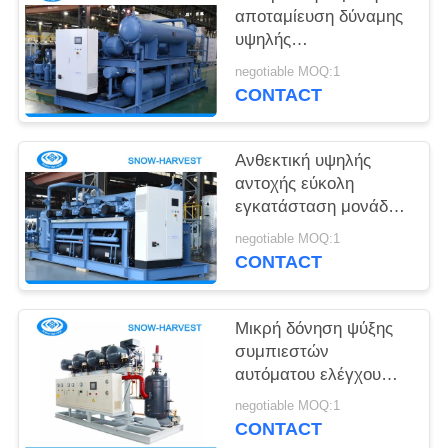
SITEMAP
αποταμίευση δύναμης
υψηλής
αποδοτικότητας 25kw
PRIVACY
negotiable MOQ:1
μονάδων συμπιεστών
CONTACT
POLICY
κρύων δωματίων
Ανθεκτική υψηλής
αντοχής εύκολη
εγκατάσταση μονάδων
συμπιεστών ψύξης
negotiable MOQ:1
Refcomp
CONTACT
Μικρή δόνηση ψύξης
συμπιεστών
αυτόματου ελέγχου
δροσισμένη νερό
negotiable MOQ:1
CONTACT