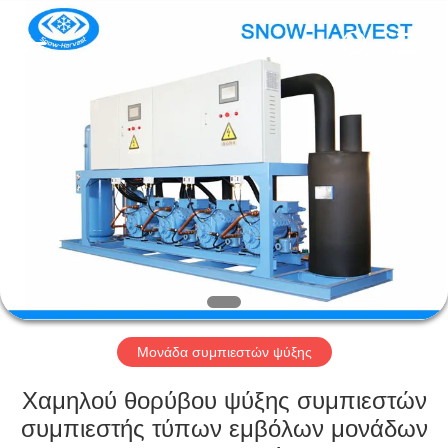
Xuefeng
Refrigeration
Engineering
Co.
Ltd..
All
Rights
Reserved.
ΣΠΊΤΙ
ΠΡΟΪΌΝΤΑ
ΠΕΡΊΠΟΥ
ΕΜΕΊΣ
ΓΎΡΟΣ
ΕΡΓΟΣΤΑΣΊΩΝ
Μονάδα συμπιεστών ψύξης
Χαμηλού θορύβου ψύξης συμπιεστών
ΠΟΙΟΤΙΚΌΣ
συμπιεστής τύπων εμβόλων μονάδων