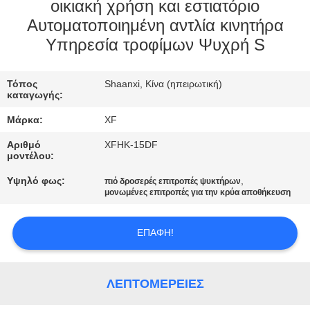
ΈΛΕΓΧΟΣ
οικιακή χρήση και εστιατόριο
Αυτοματοποιημένη αντλία κινητήρα
Υπηρεσία τροφίμων Ψυχρή S
ΜΑΣ
ΕΛΆΤΕ
Τόπος
Shaanxi, Κίνα (ηπειρωτική)
ΣΕ
καταγωγής:
ΕΠΑΦΉ
Μάρκα:
XF
ΜΕ
Αριθμό
XFHK-15DF
μοντέλου:
ΕΙΔΉΣΕΙΣ
Υψηλό φως:
,
πιό δροσερές επιτροπές ψυκτήρων
μονωμένες επιτροπές για την κρύα αποθήκευση
ΖΗΤΉΣΤΕ
ΕΠΑΦΉ!
ΈΝΑ
ΑΠΌΣΠΑΣΜΑ
ΛΕΠΤΟΜΈΡΕΙΕΣ