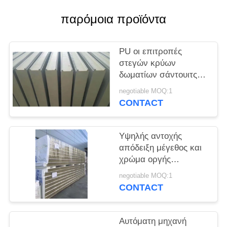
SITEMAP
παρόμοια προϊόντα
PRIVACY
POLICY
PU οι επιτροπές
στεγών κρύων
δωματίων σάντουιτς
στεγανοποιούν τη
negotiable MOQ:1
φρέσκια κράτηση
CONTACT
υψηλής έντασης
Υψηλής αντοχής
απόδειξη μέγεθος και
χρώμα οργής
επιτροπών στεγών
negotiable MOQ:1
κρύων δωματίων
CONTACT
προσαρμοσμένα
Αυτόματη μηχανή