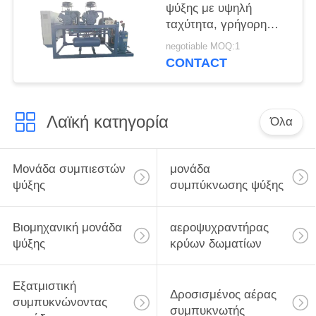
ψύξης με υψηλή
ταχύτητα, γρήγορη
ψύξη, μπιτσερ,
negotiable MOQ:1
συμπιεστή, κινητήρα,
CONTACT
οικιακή χρήση,
εστιατόρια, σούπερ
μάρκετ, καινούργια,
Λαϊκή κατηγορία
μεταχειρισμένη
Όλα
Μονάδα συμπιεστών
μονάδα
ψύξης
συμπύκνωσης ψύξης
Βιομηχανική μονάδα
αεροψυχραντήρας
ψύξης
κρύων δωματίων
Εξατμιστική
Δροσισμένος αέρας
συμπυκνώνοντας
συμπυκνωτής