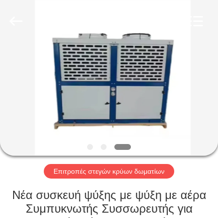
Xuefeng
Refrigeration
Engineering
Co.
Ltd..
All
Rights
Reserved.
ΣΠΊΤΙ
ΠΡΟΪΌΝΤΑ
ΠΕΡΊΠΟΥ
ΕΜΕΊΣ
ΓΎΡΟΣ
ΕΡΓΟΣΤΑΣΊΩΝ
Επιτροπές στεγών κρύων δωματίων
Νέα συσκευή ψύξης με ψύξη με αέρα
ΠΟΙΟΤΙΚΌΣ
Συμπυκνωτής Συσσωρευτής για