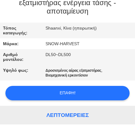
ΈΛΕΓΧΟΣ
εξατμιστήρας ενέργεια τάσης -
αποταμίευση
ΜΑΣ
Τόπος
Shaanxi, Κίνα (ηπειρωτική)
ΕΛΆΤΕ
καταγωγής:
ΣΕ
Μάρκα:
SNOW-HARVEST
ΕΠΑΦΉ
Αριθμό
DL50~DL500
ΜΕ
μοντέλου:
Υψηλό φως:
,
Δροσισμένος αέρας εξατμιστήρας
Βιομηχανική ερκοντίσιον
ΕΙΔΉΣΕΙΣ
ΕΠΑΦΉ!
ΖΗΤΉΣΤΕ
ΈΝΑ
ΛΕΠΤΟΜΈΡΕΙΕΣ
ΑΠΌΣΠΑΣΜΑ