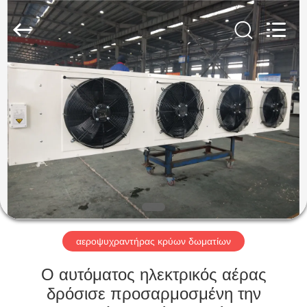
Xuefeng
Refrigeration
Engineering
Co.
Ltd..
All
Rights
Reserved.
ΣΠΊΤΙ
ΠΡΟΪΌΝΤΑ
ΠΕΡΊΠΟΥ
ΕΜΕΊΣ
ΓΎΡΟΣ
ΕΡΓΟΣΤΑΣΊΩΝ
αεροψυχραντήρας κρύων δωματίων
Ο αυτόματος ηλεκτρικός αέρας
ΠΟΙΟΤΙΚΌΣ
δρόσισε προσαρμοσμένη την