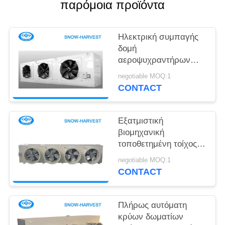
SITEMAP
παρόμοια προϊόντα
PRIVACY
Ηλεκτρική συμπαγής
δομή
POLICY
αεροψυχραντήρων
κρύων δωματίων με
negotiable MOQ:1
τον εξωτερικό
CONTACT
ανεμιστήρα στροφέων
Εξατμιστική
βιομηχανική
τοποθετημένη τοίχος
χαμηλής ισχύος
negotiable MOQ:1
κατανάλωση
CONTACT
αεροψυχραντήρων
Πλήρως αυτόματη
κρύων δωματίων