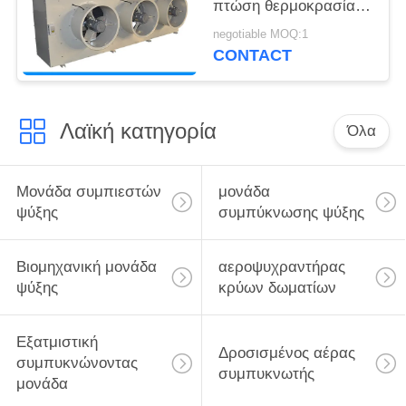
πτώση θερμοκρασίας
αεροψυχραντήρων
negotiable MOQ:1
χαμηλού θορύβου
CONTACT
γρήγορη
Λαϊκή κατηγορία
Όλα
Μονάδα συμπιεστών
μονάδα
ψύξης
συμπύκνωσης ψύξης
Βιομηχανική μονάδα
αεροψυχραντήρας
ψύξης
κρύων δωματίων
Εξατμιστική
Δροσισμένος αέρας
συμπυκνώνοντας
συμπυκνωτής
μονάδα